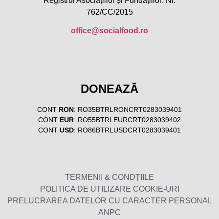
Registrul Asociațiilor și Fundațiilor: Nr.
762/CC/2015
office@socialfood.ro
DONEAZĂ
CONT
RON
: RO35BTRLRONCRT0283039401
CONT
EUR
: RO55BTRLEURCRT0283039402
CONT
USD
: RO86BTRLUSDCRT0283039401
TERMENII & CONDȚIILE
POLITICA DE UTILIZARE COOKIE-URI
PRELUCRAREA DATELOR CU CARACTER PERSONAL
ANPC